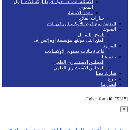
الأسئلة الشائعة حول فرط أوكسالات البول
المعوي
معدل الانتشار
خيارات العلاج
التعايش مع فرط الأوكسالين في الدم
البحوث
المنح والتمويل
المنح التي مولتها مؤسسة أوه إتش إف
الموارد
قاعدة بيانات محتوى الأوكسالات
نبذة عنا
المجلس الاستشاري العلمي
المجلس الاستشاري العلمي
شارك معنا
تبرع
اتصل بنا
[give_form id="9315"]
X
تعرف على أحدث مراكز الرعاية التابعة لمؤسسة أوهايو للصحة